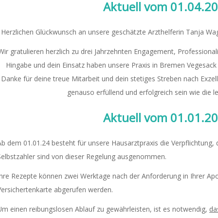
Aktuell vom 01.04.2
Herzlichen Glückwunsch an unsere geschätzte Arzthelferin Tanja Wa
Wir gratulieren herzlich zu drei Jahrzehnten Engagement, Professiona
Hingabe und dein Einsatz haben unsere Praxis in Bremen Vegesack 
Danke für deine treue Mitarbeit und dein stetiges Streben nach Ex
genauso erfüllend und erfolgreich sein wie die l
Aktuell vom 01.01.2
Ab dem 01.01.24 besteht für unsere Hausarztpraxis die Verpflichtung, 
Selbstzahler sind von dieser Regelung ausgenommen.
Ihre Rezepte können zwei Werktage nach der Anforderung in Ihrer Apot
Versichertenkarte abgerufen werden.
Um einen reibungslosen Ablauf zu gewährleisten, ist es notwendig,
da